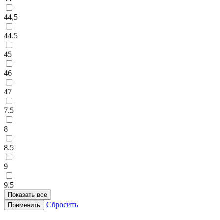
44,5
44.5
45
46
47
7.5
8
8.5
9
9.5
Показать все
Сбросить
Применить