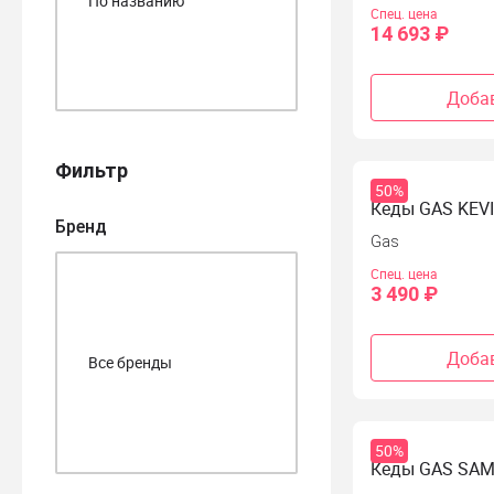
Спец. цена
14 693 ₽
Добав
Фильтр
50%
Кеды GAS KEVI
Бренд
Gas
Спец. цена
3 490 ₽
Добав
50%
Кеды GAS SA