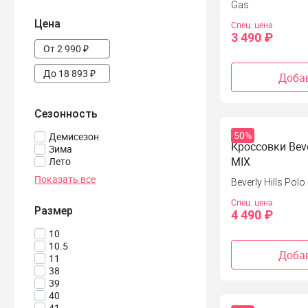
Gas
Цена
Спец. цена
3 490 ₽
Добав
Сезонность
50%
Демисезон
Кроссовки Beve
Зима
MIX
Лето
Показать все
Beverly Hills Polo
Спец. цена
Размер
4 490 ₽
10
10.5
Добав
11
38
39
40
41