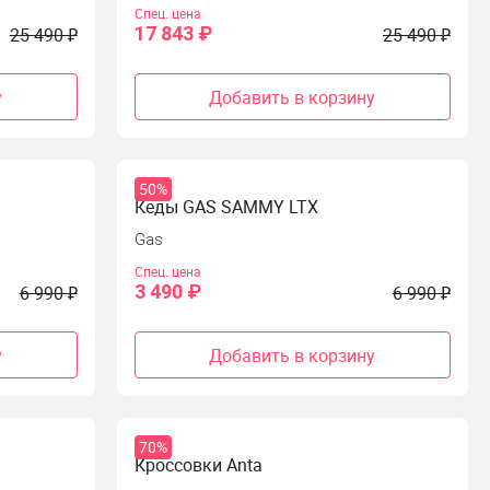
Спец. цена
17 843 ₽
25 490 ₽
25 490 ₽
у
Добавить в корзину
50%
Кеды GAS SAMMY LTX
Gas
Спец. цена
3 490 ₽
6 990 ₽
6 990 ₽
у
Добавить в корзину
70%
G
Кроссовки Anta