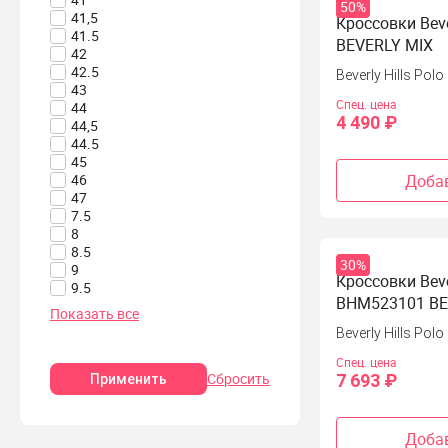
50%
41,5
Кроссовки Bever
41.5
BEVERLY MIX
42
42.5
Beverly Hills Polo
43
Спец. цена
44
4 490 ₽
44,5
44.5
45
Добав
46
47
7.5
8
8.5
30%
9
Кроссовки Bever
9.5
BHM523101 BE
Показать все
Beverly Hills Polo
Спец. цена
Сбросить
7 693 ₽
Применить
Добав