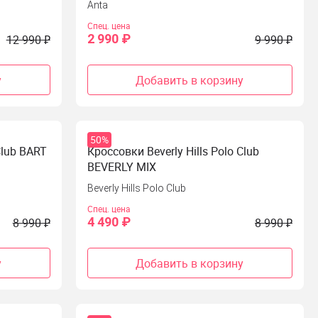
Anta
Спец. цена
2 990 ₽
12 990 ₽
9 990 ₽
у
Добавить в корзину
50%
Club BART
Кроссовки Beverly Hills Polo Club
BEVERLY MIX
Beverly Hills Polo Club
Спец. цена
4 490 ₽
8 990 ₽
8 990 ₽
у
Добавить в корзину