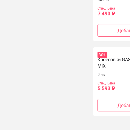
Спец. цена
7 490 ₽
Добав
30%
Кроссовки GA
MIX
Gas
Спец. цена
5 593 ₽
Добав