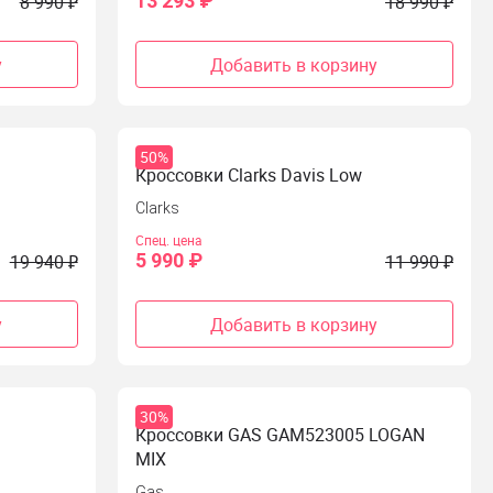
13 293 ₽
8 990 ₽
18 990 ₽
у
Добавить в корзину
50%
Кроссовки Clarks Davis Low
Clarks
Спец. цена
5 990 ₽
19 940 ₽
11 990 ₽
у
Добавить в корзину
30%
Кроссовки GAS GAM523005 LOGAN
MIX
Gas