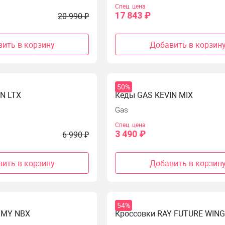
Спец. цена
17 843 ₽
20 990 ₽
ить в корзину
Добавить в корзин
50%
N LTX
Кеды GAS KEVIN MIX
Gas
Спец. цена
3 490 ₽
6 990 ₽
ить в корзину
Добавить в корзин
54%
MMY NBX
Кроссовки RAY FUTURE WIN