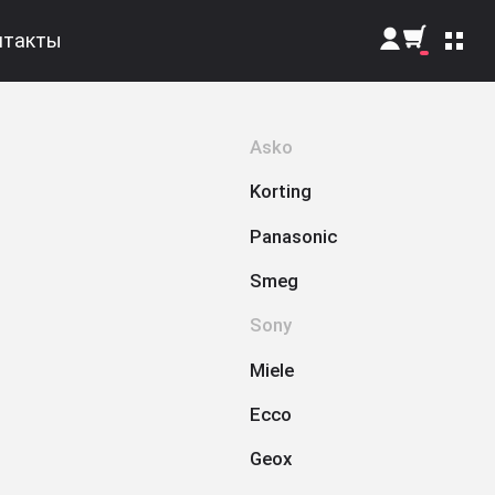
нтакты
Поиск
Asko
Kоrting
Panasonic
Smeg
Sony
Miele
Ecco
Geox