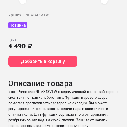
Артикул: NI-M343VTW
Новинка
Цена
4 490 ₽
Добавить в корзину
Описание товара
Утюг Panasonic NI-M343VTW с керамической подошвой хорошо
скользит по ткани любого типа. Функция парового удара
помогает проглаживать застарелые складки. Вы можете
регулировать интенсивность подачи пара в зависимости
от типа ткани. Есть функции вертикального отпаривания,
разбрызгивания воды и сухой глажки. Защита от накипи
позволяет заливать в утюг некипяченую воду.