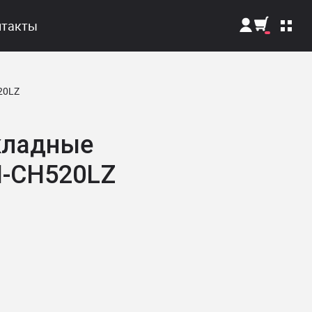
нтакты
Поиск
20LZ
кладные
H-CH520LZ